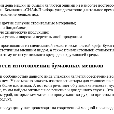
ий день мешки из бумаги являются одними из наиболее востреб
ки. Компания «СИАФ-Прибор» уже достаточно длительное время 
готовление мешков под:
и другие сыпучие строительные материалы;
а и биодобавки;
ую химическую продукцию;
ый уголь и широкий перечень иной продукции.
производятся из специальной экологически чистой крафт-бумаг
эстетичным внешним видом, а также привлекательной стоимост
оэтому не несут никакого вреда для окружающей среды.
ости изготовления бумажных мешков
й особенностью данного вида упаковки является обеспечение в
 нем. У нас можно заказать изготовление тары для слишком пыл
 более плотными. А вот если речь идет об упаковке веществ,
, то мы найдем оптимальное решение и для данного случая. Эт
ктурой, которые замечательно пропускают воздух, но при этом
родукт.
продукции у нас происходит на современной мощной производс