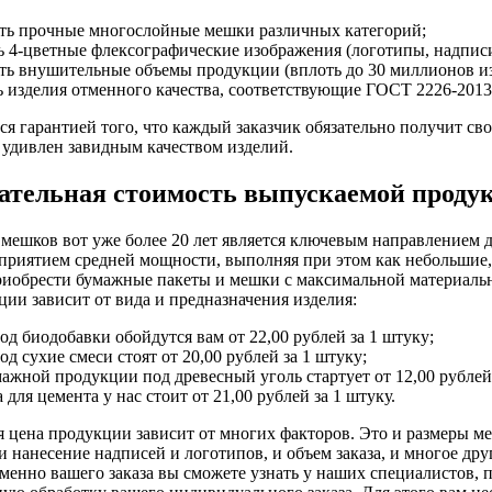
ть прочные многослойные мешки различных категорий;
 4-цветные флексографические изображения (логотипы, надписи и
ть внушительные объемы продукции (вплоть до 30 миллионов изд
ь изделия отменного качества, соответствующие ГОСТ 2226-2013
тся гарантией того, что каждый заказчик обязательно получит св
 удивлен завидным качеством изделий.
ательная стоимость выпускаемой проду
мешков вот уже более 20 лет является ключевым направлением
приятием средней мощности, выполняя при этом как небольшие,
риобрести бумажные пакеты и мешки с максимальной материальн
ии зависит от вида и предназначения изделия:
д биодобавки обойдутся вам от 22,00 рублей за 1 штуку;
д сухие смеси стоят от 20,00 рублей за 1 штуку;
ажной продукции под древесный уголь стартует от 12,00 рублей 
 для цемента у нас стоит от 21,00 рублей за 1 штуку.
 цена продукции зависит от многих факторов. Это и размеры ме
и нанесение надписей и логотипов, и объем заказа, и многое дру
енно вашего заказа вы сможете узнать у наших специалистов, п