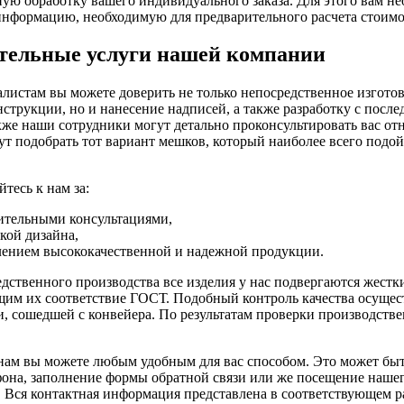
ую обработку вашего индивидуального заказа. Для этого вам н
информацию, необходимую для предварительного расчета стоимо
тельные услуги нашей компании
листам вы можете доверить не только непосредственное изгот
нструкции, но и нанесение надписей, а также разработку с пос
же наши сотрудники могут детально проконсультировать вас о
ут подобрать тот вариант мешков, который наиболее всего подо
тесь к нам за:
ительными консультациями,
кой дизайна,
лением высококачественной и надежной продукции.
дственного производства все изделия у нас подвергаются жест
им их соответствие ГОСТ. Подобный контроль качества осущест
и, сошедшей с конвейера. По результатам проверки производст
нам вы можете любым удобным для вас способом. Это может быт
она, заполнение формы обратной связи или же посещение нашег
 Вся контактная информация представлена в соответствующем ра