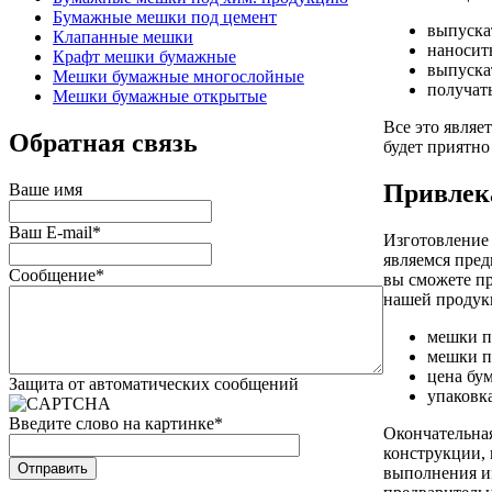
Бумажные мешки под цемент
выпуска
Клапанные мешки
наносить
Крафт мешки бумажные
выпуска
Мешки бумажные многослойные
получат
Мешки бумажные открытые
Все это являе
Обратная связь
будет приятно
Привлек
Ваше имя
Ваш E-mail
*
Изготовление 
являемся пред
Сообщение
*
вы сможете п
нашей продукц
мешки по
мешки по
цена бум
Защита от автоматических сообщений
упаковка
Введите слово на картинке
*
Окончательная
конструкции, 
выполнения им