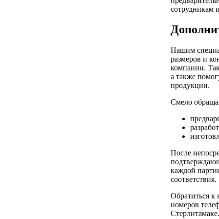
предварительн
сотрудникам 
Дополни
Нашим специа
размеров и ко
компании. Так
а также помог
продукции.
Смело обращай
предвар
разработ
изготов
После непосре
подтверждающ
каждой парти
соответствия.
Обратиться к 
номеров телеф
Стерлитамаке.