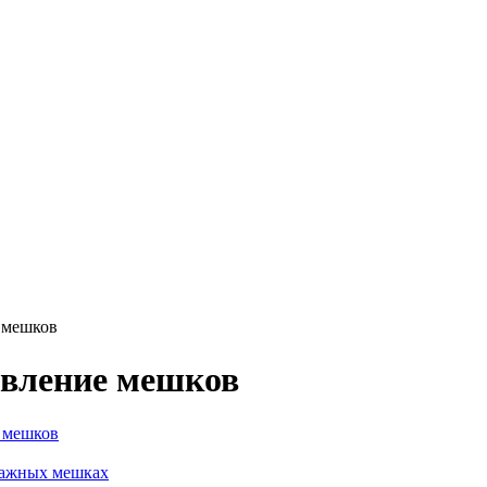
 мешков
овление мешков
 мешков
мажных мешках