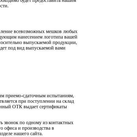
еобходимо будет предоставить нашим
сти.
овление всевозможных мешков любых
ледующим нанесением логотипа вашей
тносительно выпускаемой продукции,
йдет под вид выпускаемой вами
ким приемо-сдаточным испытаниям,
вляется при поступлении на склад
венный ОТК выдает сертификаты
ь звонок по одному из контактных
о офиса и производства в
зделе нашего сайта.