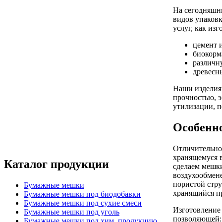
На сегодняшн
видов упаков
услуг, как из
цемент 
биокорм
различн
древесн
Наши изделия 
прочностью, 
утилизации, п
Особенн
Отличительно
хранящемуся в
Каталог продукции
сделаем мешки
воздухообмене
пористой стру
Бумажные мешки
хранящийся п
Бумажные мешки под биодобавки
Бумажные мешки под сухие смеси
Изготовление 
Бумажные мешки под уголь
позволяющей:
Бумажные мешки под хим. продукцию